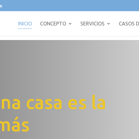
e
INICIO
CONCEPTO
SERVICIOS
CASOS D
a casa es la
 más