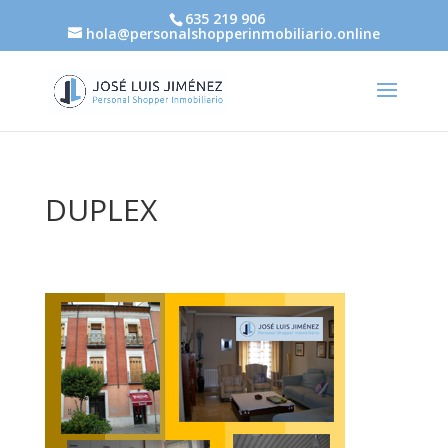
635 219 906
hola@personalshopperinmobiliario.online
DUPLEX