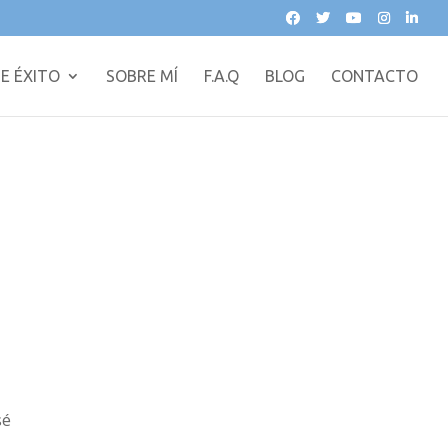
E ÉXITO
SOBRE MÍ
F.A.Q
BLOG
CONTACTO
sé