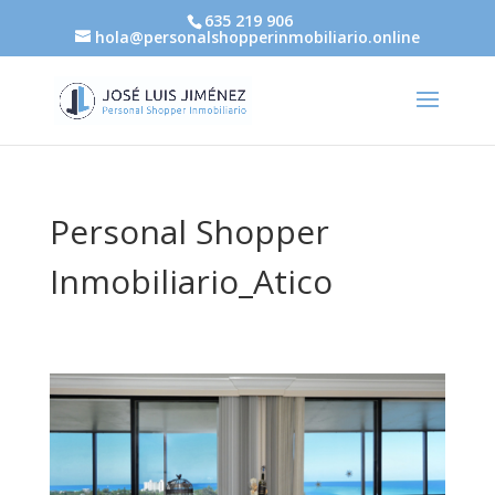
635 219 906
hola@personalshopperinmobiliario.online
Personal Shopper
Inmobiliario_Atico