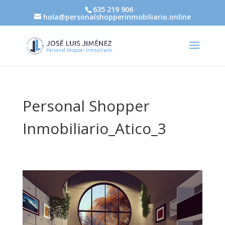
635 219 906
hola@personalshopperinmobiliario.online
Personal Shopper
Inmobiliario_Atico_3