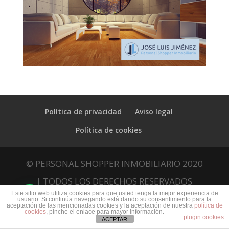
Política de privacidad
Aviso legal
Política de cookies
© PERSONAL SHOPPER INMOBILIARIO 2020
| TODOS LOS DERECHOS RESERVADOS
Este sitio web utiliza cookies para que usted tenga la mejor experiencia de
usuario. Si continúa navegando está dando su consentimiento para la
aceptación de las mencionadas cookies y la aceptación de nuestra
política de
cookies
, pinche el enlace para mayor información.
plugin cookies
ACEPTAR