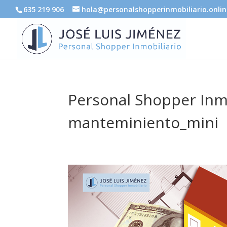
635 219 906
hola@personalshopperinmobiliario.onlin
Personal Shopper Inmo
manteminiento_mini