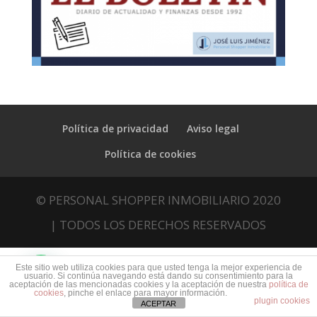
Política de privacidad
Aviso legal
Política de cookies
© PERSONAL SHOPPER INMOBILIARIO 2020
| TODOS LOS DERECHOS RESERVADOS
Este sitio web utiliza cookies para que usted tenga la mejor experiencia de
usuario. Si continúa navegando está dando su consentimiento para la
aceptación de las mencionadas cookies y la aceptación de nuestra
política de
cookies
, pinche el enlace para mayor información.
plugin cookies
ACEPTAR