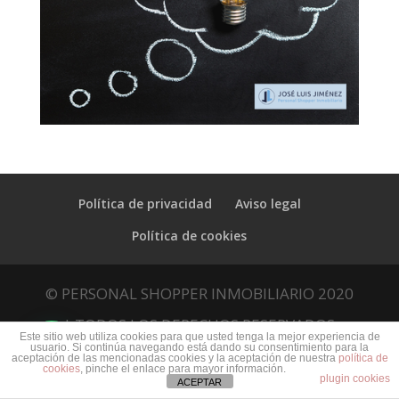
Política de privacidad
Aviso legal
Política de cookies
© PERSONAL SHOPPER INMOBILIARIO 2020
| TODOS LOS DERECHOS RESERVADOS
Este sitio web utiliza cookies para que usted tenga la mejor experiencia de
usuario. Si continúa navegando está dando su consentimiento para la
aceptación de las mencionadas cookies y la aceptación de nuestra
política de
cookies
, pinche el enlace para mayor información.
plugin cookies
ACEPTAR