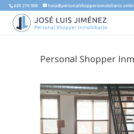
635 219 906
hola@personalshopperinmobiliario.onlin
Personal Shopper Inmo