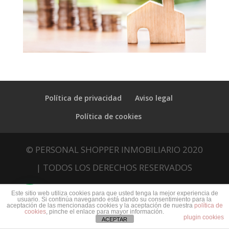
Política de privacidad
Aviso legal
Política de cookies
© PERSONAL SHOPPER INMOBILIARIO 2020
| TODOS LOS DERECHOS RESERVADOS
Este sitio web utiliza cookies para que usted tenga la mejor experiencia de
usuario. Si continúa navegando está dando su consentimiento para la
aceptación de las mencionadas cookies y la aceptación de nuestra
política de
cookies
, pinche el enlace para mayor información.
plugin cookies
ACEPTAR