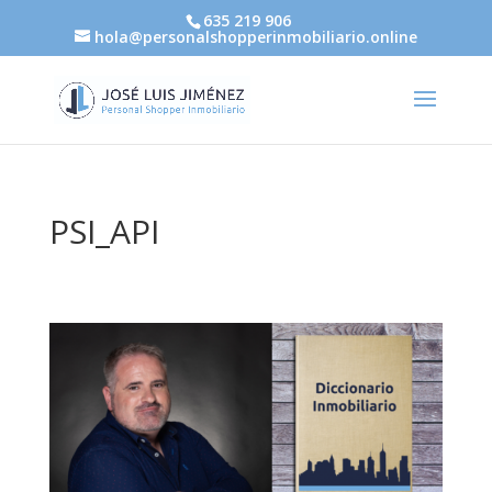
635 219 906
hola@personalshopperinmobiliario.online
PSI_API