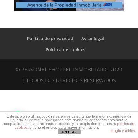
Política de privacidad
Aviso legal
Política de cookies
© PERSONAL SHOPPER INMOBILIARIO 2020
| TODOS LOS DERECHOS RESERVADOS
Este sitio web utiliza cookies para que usted tenga la mejor experiencia de
usuario. Si continúa navegando está dando su consentimiento para la
aceptación de las mencionadas cookies y la aceptación de nuestra
política de
cookies
, pinche el enlace para mayor información.
plugin cookies
ACEPTAR