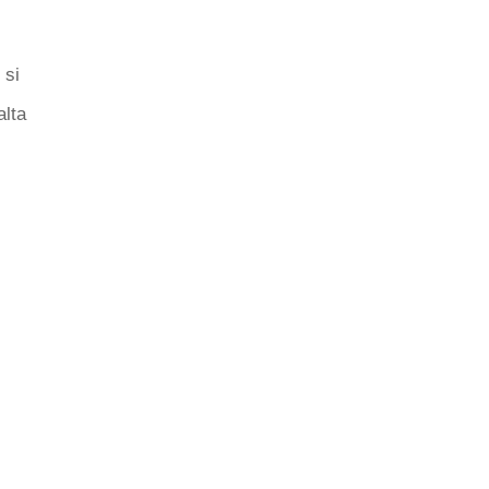
 si
alta