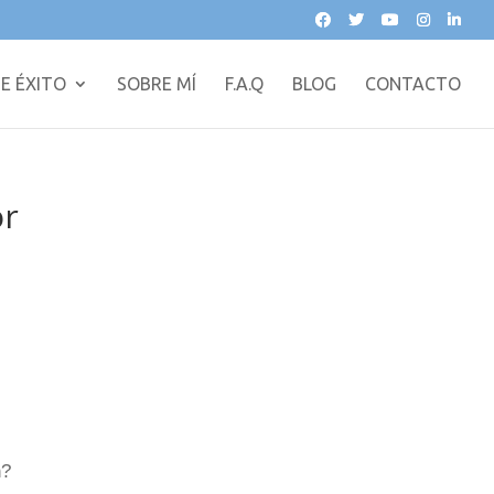
E ÉXITO
SOBRE MÍ
F.A.Q
BLOG
CONTACTO
or
n?