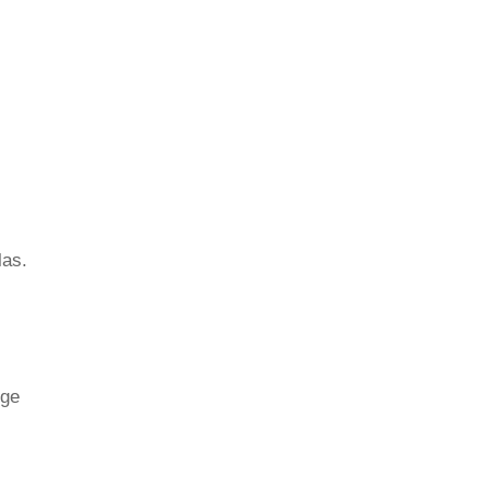
las.
rge