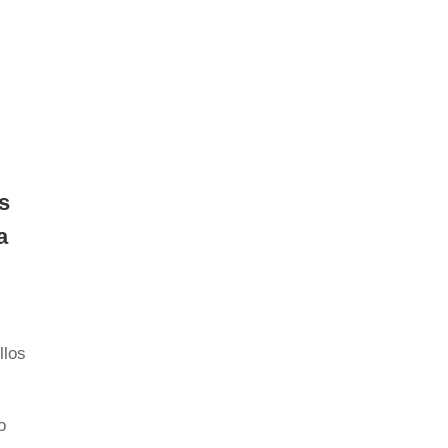
s
a
llos
o