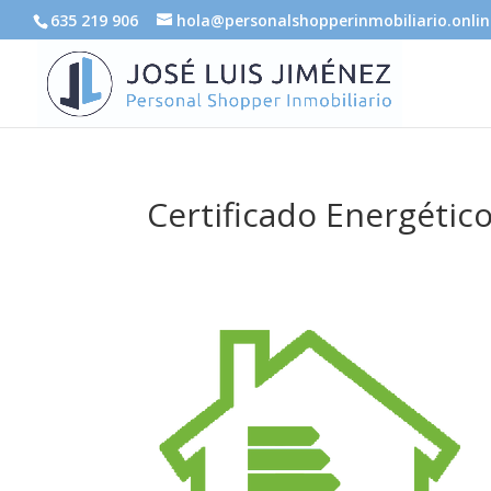
635 219 906
hola@personalshopperinmobiliario.onlin
Certificado Energétic