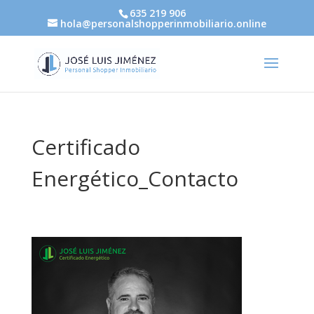
635 219 906
hola@personalshopperinmobiliario.online
Certificado
Energético_Contacto