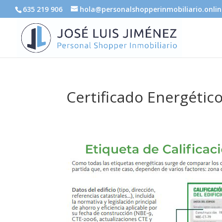
635 219 906
hola@personalshopperinmobiliario.onlin
Certificado Energétic