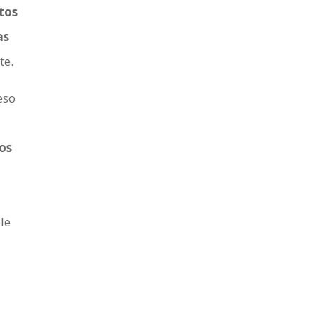
tos
as
te.
eso
ios
le