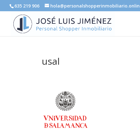
635 219 906
hola@personalshopperinmobiliario.onlin
usal